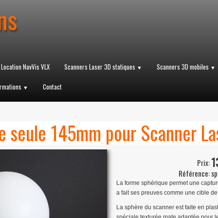
ns
 Location NavVis VLX
Scanners Laser 3D statiques
Scanners 3D mobiles
▼
▼
rmations
Contact
▼
e seule 145mm pour Scanner La
1
Prix:
Référence:
sp
La forme sphèrique permet une capture 
a fait ses preuves comme une cible de
La sphère du scanner est faite en plas
spéciale texturée mate adaptée pour le