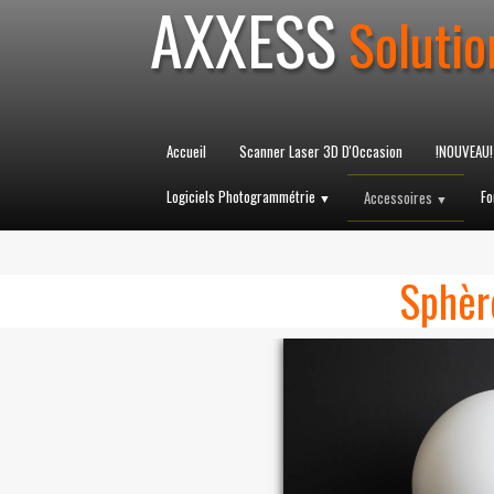
AXXESS
Solutio
Accueil
Scanner Laser 3D D'Occasion
!NOUVEAU!
Logiciels Photogrammétrie
Fo
Accessoires
▼
▼
Sphèr