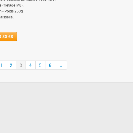
(filetage M8).
 - Poids 250g
aisselle.
 30 68
1
2
3
4
5
6
→