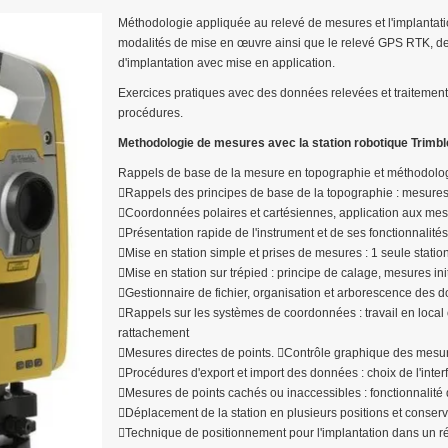
Méthodologie appliquée au relevé de mesures et l'implantati
modalités de mise en œuvre ainsi que le relevé GPS RTK, desc
d'implantation avec mise en application.
Exercices pratiques avec des données relevées et traitement 
procédures.
Methodologie de mesures avec la station robotique Trimbl
Rappels de base de la mesure en topographie et méthodolog
Rappels des principes de base de la topographie : mesures 
Coordonnées polaires et cartésiennes, application aux mes
Présentation rapide de l'instrument et de ses fonctionnalités
Mise en station simple et prises de mesures : 1 seule statio
Mise en station sur trépied : principe de calage, mesures ini
Gestionnaire de fichier, organisation et arborescence des d
Rappels sur les systèmes de coordonnées : travail en loca
rattachement
Mesures directes de points. Contrôle graphique des mesu
Procédures d'export et import des données : choix de l'interfa
Mesures de points cachés ou inaccessibles : fonctionnalité 
Déplacement de la station en plusieurs positions et conse
Technique de positionnement pour l'implantation dans un ré