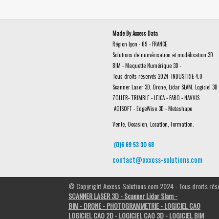
Made By Axxess Data
Région Lyon - 69 - FRANCE
Solutions de numérisation et modélisation 3D
BIM - Maquette Numérique 3D -
Tous droits réservés 2024- INDUSTRIE 4.0
Scanner Laser 3D, Drone, Lidar SLAM, Logiciel 3D 
ZOLLER- TRIMBLE - LEICA - FARO - NAVVIS
AGISOFT - EdgeWise 3D - Metashape
Vente, Occasion, Location, Formation.
(0)6 69 53 30 68
contact@axxess-solutions.com
©
Copyright Axxess-Solutions.com 2024 - Tous droits rés
SCANNER LASER 3D - Scanner Lidar Slam -
BIM - DRONE - PHOTOGRAMMETRIE - LOGICIEL CAO
LOGICIEL CAO 2D - LOGICIEL CAO 3D - LOGICIEL BIM