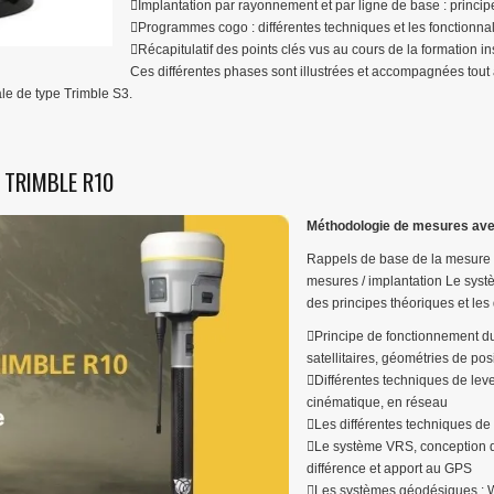
Implantation par rayonnement et par ligne de base : princi
Programmes cogo : différentes techniques et les fonctionnal
Récapitulatif des points clés vus au cours de la formation i
Ces différentes phases sont illustrées et accompagnées tout 
tale de type Trimble S3.
 TRIMBLE R10
Méthodologie de mesures avec
Rappels de base de la mesure 
mesures / implantation Le sys
des principes théoriques et le
Principe de fonctionnement d
satellitaires, géométries de pos
Différentes techniques de leve
cinématique, en réseau
Les différentes techniques de c
Le système VRS, conception
différence et apport au GPS
Les systèmes géodésiques :