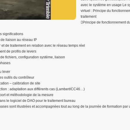
avec le système en usage Le s
virtuel : Principe du fonctionneme
traitement
Principe de fonctionnement du
s significations
de liaison au réseau IP
et de traitement en relation avec le réseau temps réel
nt de profils de levers
e fichiers, configuration système, liaison
 phases
u lever
es outils du contrôleur
cation – calibration de site
tion : adaptation aux différents cas (Lambert/CC46…)
mport et méthodologie de la mesure
ns le logiciel de DAO pour le traitement bureau
hases sont illustrées et accompagnées tout au long de la journée de formation par 