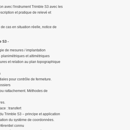
on avec l'instrument Trimble S3 avec les
ription et pratique de relevé et
de cas en situation réelle, notice de
e S3 -
ie de mesures / implantation
planimétriques et altimétriques
ures et relation au plan topographique
n
tiales pour contrôle de fermeture.
ossiers
l ou rattachement. Méthodes de
res.
ce : transfert
du Trimble S3 – principe et application
rvation du système de coordonnées.
férentiel connu