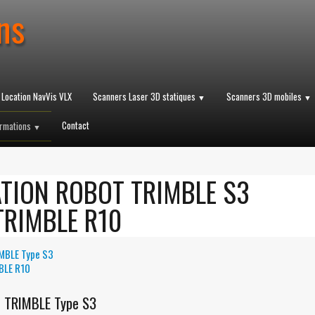
ns
 Location NavVis VLX
Scanners Laser 3D statiques
Scanners 3D mobiles
▼
▼
Contact
rmations
▼
TION ROBOT TRIMBLE S3
TRIMBLE R10
IMBLE Type S3
BLE R10
e TRIMBLE Type S3