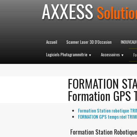
AXXESS
Solutio
Accueil
Scanner Laser 3D D'Occasion
!NOUVEAU!
Logiciels Photogrammétrie
Accessoires
Fo
▼
▼
FORMATION STA
Formation GPS 
Formation Station robotique TR
FORMATION GPS temps réel TRIM
Formation Station Robotiqu