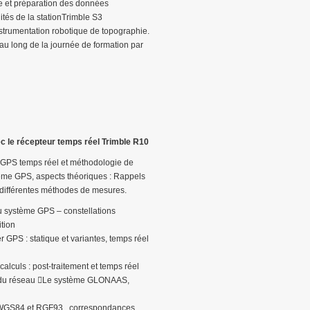
pe et préparation des données
ités de la stationTrimble S3
nstrumentation robotique de topographie.
au long de la journée de formation par
 le récepteur temps réel Trimble R10
GPS temps réel et méthodologie de
tème GPS, aspects théoriques : Rappels
s différentes méthodes de mesures.
u système GPS – constellations
ition
r GPS : statique et variantes, temps réel
alculs : post-traitement et temps réel
 du réseau Le système GLONAAS,
 WGS84 et RGF93 , correspondances