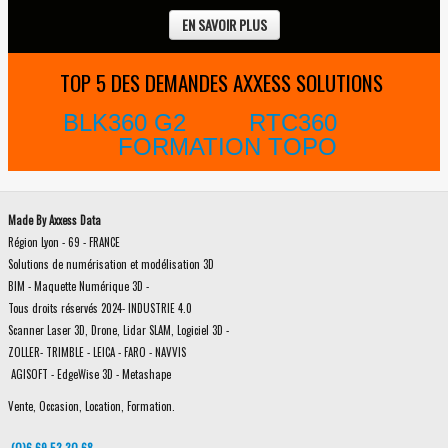
EN SAVOIR PLUS
TOP 5 DES DEMANDES AXXESS SOLUTIONS
BLK360 G2
RTC360
FORMATION TOPO
Made By Axxess Data
Région Lyon - 69 - FRANCE
Solutions de numérisation et modélisation 3D
BIM - Maquette Numérique 3D -
Tous droits réservés 2024- INDUSTRIE 4.0
Scanner Laser 3D, Drone, Lidar SLAM, Logiciel 3D -
ZOLLER- TRIMBLE - LEICA - FARO - NAVVIS
AGISOFT - EdgeWise 3D - Metashape
Vente, Occasion, Location, Formation.
(0)6 69 53 30 68