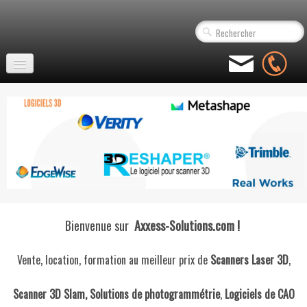
Accueil
Scanner Laser 3D D'Occasion
!NOUVEAU! Location NavVis VLX
Scanners Laser 3D statiques
▼
Scanners 3D mobiles
▼
Bienvenue sur
Axxess-Solutions.com !
Assemblage Nuage de Points
Vente, location, formation au meilleur prix de
Scanners Laser 3D
,
Logiciels 3D
▼
Scanner 3D Slam, Solutions de photogrammétrie
,
Logiciels de CAO
Logiciels Photogrammétrie
▼