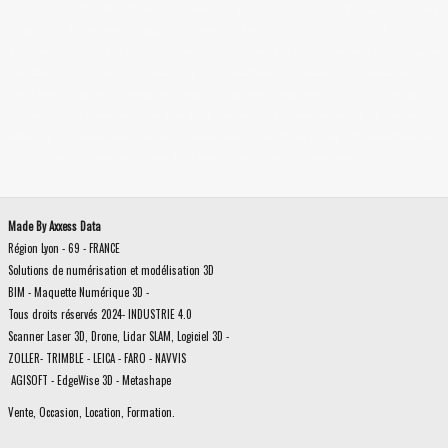
Prix PHOTOSCAN METASHAPE, LOGICIEL METASHAPE, SOFT METASHAPE, PRIX
LOGICIEL METASHAPE AGISOFT, PRICE AGISOFT METASHAPE, SALE SOFT
METASHAPE, prix ecole agisoft metashape, achat ecole etudiant agisoft photoscan
metashape, prix licence université logiciel metashape, university price metashape, prix
metahsaphe, best price metashape, best price student metashape, meilleur prix metashape,
prix bas licence metashape, prix bas ecole metashape software, achat logiciel metashape,
vente logiciel metashape, formation metashape, formation logiciel agisoft metashape, prix
formation agisoft metashape, prise en charge formation logiciel metashape,
Made By Axxess Data
Région Lyon - 69 - FRANCE
Solutions de numérisation et modélisation 3D
BIM - Maquette Numérique 3D -
Tous droits réservés 2024- INDUSTRIE 4.0
Scanner Laser 3D, Drone, Lidar SLAM, Logiciel 3D -
ZOLLER- TRIMBLE - LEICA - FARO - NAVVIS
AGISOFT - EdgeWise 3D - Metashape
Vente, Occasion, Location, Formation.