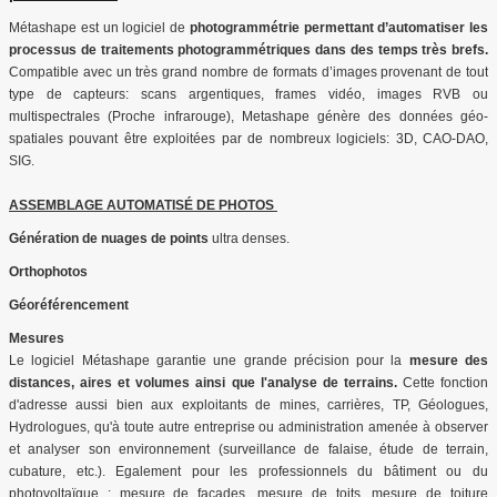
Métashape est un logiciel de
photogrammétrie permettant d’automatiser les
processus de traitements photogrammétriques dans des temps très brefs.
Compatible avec un très grand nombre de formats d’images provenant de tout
type de capteurs: scans argentiques, frames vidéo, images RVB ou
multispectrales (Proche infrarouge), Metashape génère des données géo-
spatiales pouvant être exploitées par de nombreux logiciels: 3D, CAO-DAO,
SIG.
ASSEMBLAGE AUTOMATISÉ DE PHOTOS
Génération de nuages de points
ultra denses.
Orthophotos
Géoréférencement
Mesures
Le logiciel Métashape garantie une grande précision pour la
mesure des
distances, aires et volumes ainsi que l'analyse de terrains.
Cette fonction
d'adresse aussi bien aux exploitants de mines, carrières, TP, Géologues,
Hydrologues, qu'à toute autre entreprise ou administration amenée à observer
et analyser son environnement (surveillance de falaise, étude de terrain,
cubature, etc.). Egalement pour les professionnels du bâtiment ou du
photovoltaïque : mesure de façades, mesure de toits, mesure de toiture