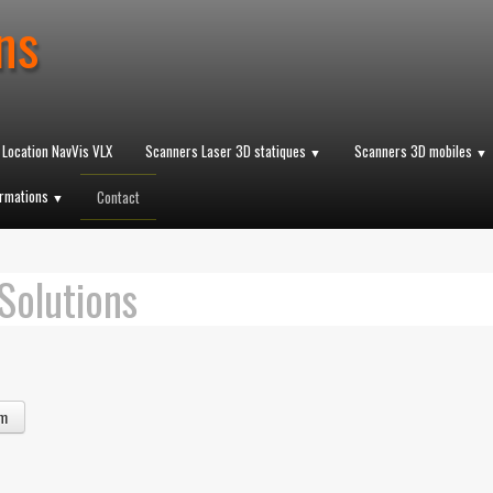
ns
 Location NavVis VLX
Scanners Laser 3D statiques
Scanners 3D mobiles
▼
▼
rmations
Contact
▼
Solutions
om