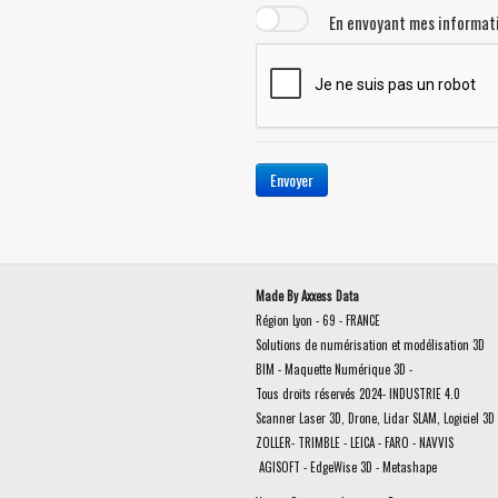
En envoyant mes informati
Envoyer
Made By Axxess Data
Région Lyon - 69 - FRANCE
Solutions de numérisation et modélisation 3D
BIM - Maquette Numérique 3D -
Tous droits réservés 2024- INDUSTRIE 4.0
Scanner Laser 3D, Drone, Lidar SLAM, Logiciel 3D 
ZOLLER- TRIMBLE - LEICA - FARO - NAVVIS
AGISOFT - EdgeWise 3D - Metashape