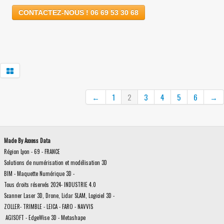
CONTACTEZ-NOUS ! 06 69 53 30 68
←
1
2
3
4
5
6
→
Made By Axxess Data
Région Lyon - 69 - FRANCE
Solutions de numérisation et modélisation 3D
BIM - Maquette Numérique 3D -
Tous droits réservés 2024- INDUSTRIE 4.0
Scanner Laser 3D, Drone, Lidar SLAM, Logiciel 3D -
ZOLLER- TRIMBLE - LEICA - FARO - NAVVIS
AGISOFT - EdgeWise 3D - Metashape