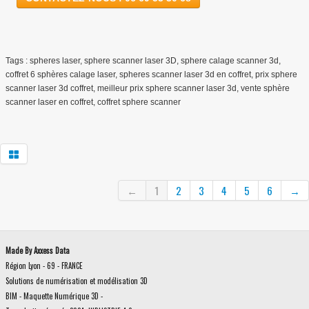
Tags : spheres laser, sphere scanner laser 3D, sphere calage scanner 3d,
coffret 6 sphères calage laser, spheres scanner laser 3d en coffret, prix sphere
scanner laser 3d coffret, meilleur prix sphere scanner laser 3d, vente sphère
scanner laser en coffret, coffret sphere scanner
←
1
2
3
4
5
6
→
Made By Axxess Data
Région Lyon - 69 - FRANCE
Solutions de numérisation et modélisation 3D
BIM - Maquette Numérique 3D -